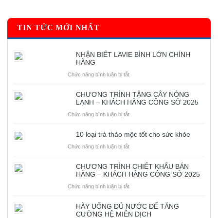
TIN TỨC MỚI NHẤT
NHẬN BIẾT LAVIE BÌNH LỚN CHÍNH
HÃNG
ở
Chức năng bình luận bị tắt
NHẬN
BIẾT
CHƯƠNG TRÌNH TẶNG CÂY NÓNG
LAVIE
LẠNH – KHÁCH HÀNG CÔNG SỞ 2025
BÌNH
ở
Chức năng bình luận bị tắt
LỚN
CHƯƠNG
CHÍNH
TRÌNH
HÃNG
10 loại trà thảo mộc tốt cho sức khỏe
TẶNG
ở
Chức năng bình luận bị tắt
CÂY
10
NÓNG
loại
LẠNH
CHƯƠNG TRÌNH CHIẾT KHẤU BÁN
trà
–
HÀNG – KHÁCH HÀNG CÔNG SỞ 2025
thảo
KHÁCH
ở
Chức năng bình luận bị tắt
mộc
HÀNG
CHƯƠNG
tốt
CÔNG
TRÌNH
cho
SỞ
HÃY UỐNG ĐỦ NƯỚC ĐỂ TĂNG
CHIẾT
sức
CƯỜNG HỆ MIỄN DỊCH
2025