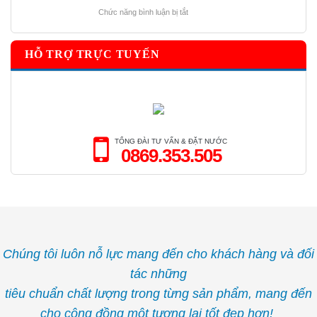
KHẤU
khỏe
ở
Chức năng bình luận bị tắt
BÁN
HÃY
HÀNG
UỐNG
–
ĐỦ
KHÁCH
HỖ TRỢ TRỰC TUYẾN
NƯỚC
HÀNG
ĐỂ
CÔNG
TĂNG
SỞ
CƯỜNG
2025
HỆ
MIỄN
DỊCH
TỔNG ĐÀI TƯ VẤN & ĐẶT NƯỚC
0869.353.505
Chúng tôi luôn nỗ lực mang đến cho khách hàng và đối
tác những
tiêu chuẩn chất lượng trong từng sản phẩm, mang đến
cho cộng đồng một tương lai tốt đẹp hơn!