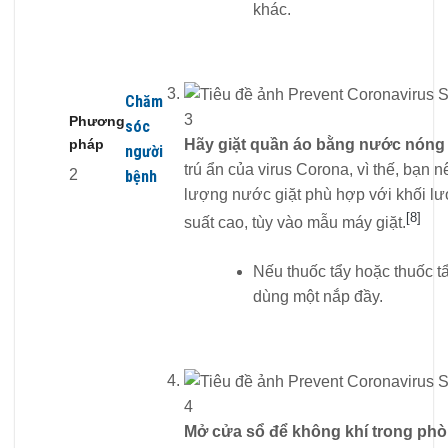
khác.
Chăm
3
Phương
sóc
Hãy giặt quần áo bằng nước nóng 
pháp
người
trú ẩn của virus Corona, vì thế, bạn 
2
bệnh
lượng nước giặt phù hợp với khối lư
[8]
suất cao, tùy vào mẫu máy giặt.
Nếu thuốc tẩy hoặc thuốc tẩ
dùng một nắp đầy.
4
Mở cửa sổ để không khí trong phòn