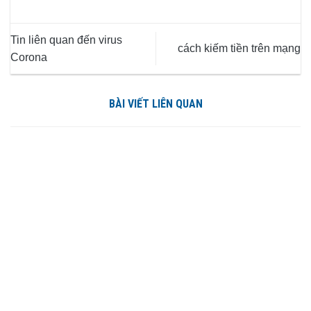
Tin liên quan đến virus
cách kiếm tiền trên mạng
Corona
BÀI VIẾT LIÊN QUAN
NHẬN BIẾT LAVIE BÌNH LỚN CHÍNH HÃNG
Với 33 năm đồng hành người Việt, La Vie không ngừng nỗ
lực mang đến .