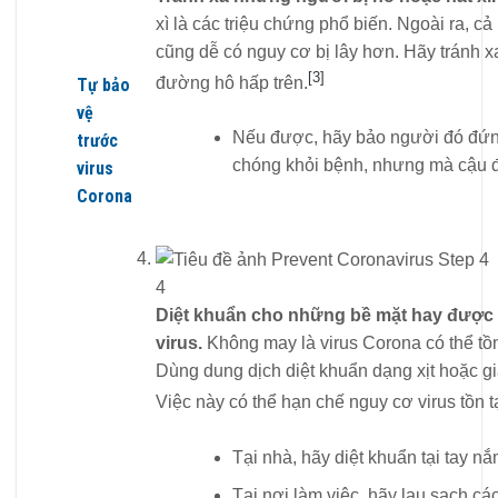
xì là các triệu chứng phổ biến. Ngoài ra, cả
cũng dễ có nguy cơ bị lây hơn. Hãy tránh 
[3]
đường hô hấp trên.
Tự bảo
vệ
Nếu được, hãy bảo người đó đứng 
trước
chóng khỏi bệnh, nhưng mà cậu đ
virus
Corona
4
Diệt khuẩn cho những bề mặt hay được 
virus.
Không may là virus Corona có thể tồn
Dùng dung dịch diệt khuẩn dạng xịt hoặc g
Việc này có thể hạn chế nguy cơ virus tồn t
Tại nhà, hãy diệt khuẩn tại tay 
Tại nơi làm việc, hãy lau sạch 