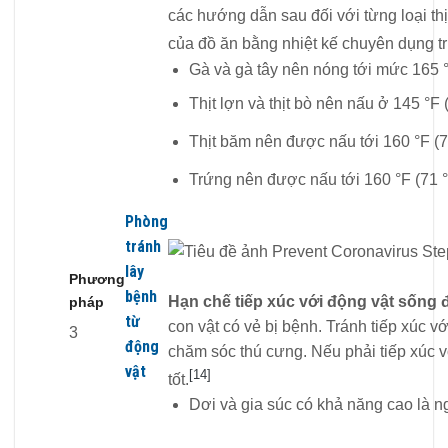
các hướng dẫn sau đối với từng loại thị
của đồ ăn bằng nhiệt kế chuyên dụng tr
Gà và gà tây nên nóng tới mức 165 °
Thịt lợn và thịt bò nên nấu ở 145 °F 
Thịt băm nên được nấu tới 160 °F (7
Trứng nên được nấu tới 160 °F (71 °
Phòng
tránh
lây
Phương
bệnh
Hạn chế tiếp xúc với động vật sống 
pháp
từ
con vật có vẻ bị bệnh. Tránh tiếp xúc v
3
động
chăm sóc thú cưng. Nếu phải tiếp xúc v
vật
[14]
tốt.
Dơi và gia súc có khả năng cao là 