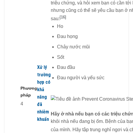
triệu chứng, và hỏi xem bạn có cần tới 
nhưng cũng có thể sẽ yêu cầu bạn ở nh
[16]
sau:
Ho
Đau họng
Chảy nước mũi
Sốt
Xử lý
Đau đầu
trường
Đau người và yếu sức
hợp có
Phương
khả
pháp
năng
4
đã
nhiễm
Hãy ở nhà nếu bạn có các triệu chứ
khuẩn
khỏi nhà nếu đang bị ốm. Bệnh của bạn
của mình. Hãy tập trung nghỉ ngơi và c