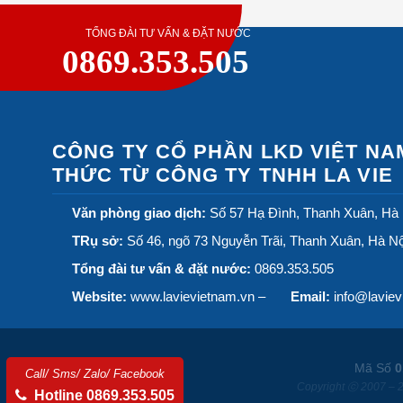
TỔNG ĐÀI TƯ VẤN & ĐẶT NƯỚC
0869.353.505
CÔNG TY CỔ PHẦN LKD VIỆT NA
THỨC TỪ CÔNG TY TNHH LA VIE
Văn phòng giao dịch:
Số 57 Hạ Đình, Thanh Xuân, Hà 
TRụ sở:
Số 46, ngõ 73 Nguyễn Trãi, Thanh Xuân, Hà Nộ
Tổng đài tư vấn & đặt nước:
0869.353.505
Website:
www.lavievietnam.vn –
Email:
info@laviev
Mã Số
0
Call/ Sms/ Zalo/ Facebook
Copyright ⓒ 2007 – 2
Hotline 0869.353.505