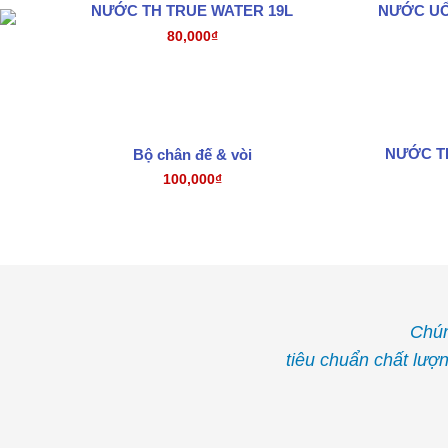
NƯỚC UỐ
NƯỚC TH TRUE WATER 19L
80,000
₫
NƯỚC TI
Bộ chân đế & vòi
100,000
₫
Chún
tiêu chuẩn chất lượ