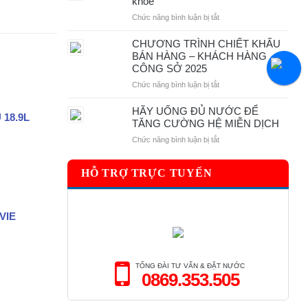
khỏe
CÂY
ở
Chức năng bình luận bị tắt
NÓNG
10
LẠNH
loại
CHƯƠNG TRÌNH CHIẾT KHẤU
–
trà
BÁN HÀNG – KHÁCH HÀNG
KHÁCH
thảo
CÔNG SỞ 2025
HÀNG
mộc
CÔNG
ở
Chức năng bình luận bị tắt
tốt
SỞ
CHƯƠNG
cho
2025
TRÌNH
HÃY UỐNG ĐỦ NƯỚC ĐỂ
sức
 18.9L
CHIẾT
TĂNG CƯỜNG HỆ MIỄN DỊCH
khỏe
KHẤU
ở
Chức năng bình luận bị tắt
BÁN
HÃY
HÀNG
UỐNG
–
HỖ TRỢ TRỰC TUYẾN
ĐỦ
KHÁCH
NƯỚC
HÀNG
ĐỂ
CÔNG
TĂNG
SỞ
VIE
CƯỜNG
2025
HỆ
MIỄN
DỊCH
TỔNG ĐÀI TƯ VẤN & ĐẶT NƯỚC
0869.353.505