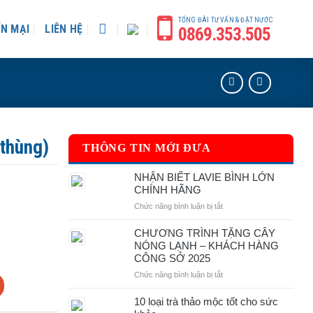
TỔNG ĐÀI TƯ VẤN & ĐẶT NƯỚC
N MẠI
LIÊN HỆ
0869.353.505
thùng)
THÔNG TIN MỚI ĐƯA
NHẬN BIẾT LAVIE BÌNH LỚN
CHÍNH HÃNG
ở
Chức năng bình luận bị tắt
NHẬN
BIẾT
CHƯƠNG TRÌNH TẶNG CÂY
LAVIE
NÓNG LẠNH – KHÁCH HÀNG
BÌNH
CÔNG SỞ 2025
LỚN
ở
Chức năng bình luận bị tắt
CHÍNH
CHƯƠNG
HÃNG
TRÌNH
10 loại trà thảo mộc tốt cho sức
TẶNG