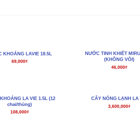
NƯỚC TINH KHIẾT MIRU
 KHOÁNG LAVIE 18.5L
(KHÔNG VÒI)
69,000
₫
46,000
₫
HOÁNG LA VIE 1.5L (12
CÂY NÓNG LẠNH LA 
chai/thùng)
3,600,000
₫
108,000
₫