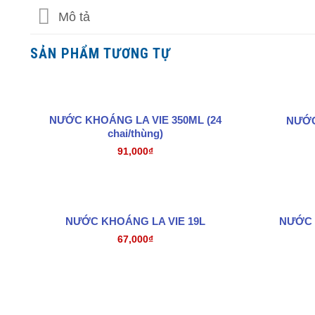
Mô tả
SẢN PHẨM TƯƠNG TỰ
NƯỚC KHOÁNG LA VIE 350ML (24
NƯỚC
chai/thùng)
91,000
₫
NƯỚC K
NƯỚC KHOÁNG LA VIE 19L
67,000
₫