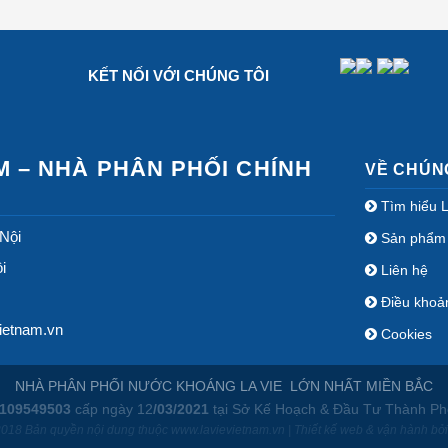
KẾT NỐI VỚI CHÚNG TÔI
M – NHÀ PHÂN PHỐI CHÍNH
VỀ CHÚN
Tìm hiểu 
Nội
Sản phẩm
i
Liên hệ
Điều khoả
ietnam.vn
Cookies
NHÀ PHÂN PHỐI NƯỚC KHOÁNG LA VIE LỚN NHẤT MIỀN BẮC
109549503
cấp ngày 12
/03/2021
tại Sở Kế Hoạch & Đầu Tư Thành Ph
018 Bản quyền nội dung thuộc www.lavievietnam.vn | Thiết kế web & vận hành b