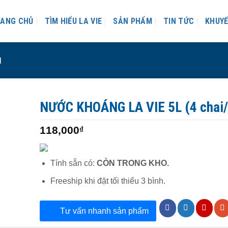
ANG CHỦ
TÌM HIỂU LA VIE
SẢN PHẨM
TIN TỨC
KHUYẾ
M
NƯỚC KHOÁNG LA VIE 5L (4 chai/
118,000
₫
Tính sẵn có:
CÒN TRONG KHO.
Freeship khi đặt tối thiểu 3 bình.
Tư vấn nhanh sản phẩm