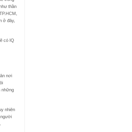
 như thần
i TP.HCM,
n ở đây,
ẽ có IQ
ân nơi
ôi
h những
uy nhiên
u người
.