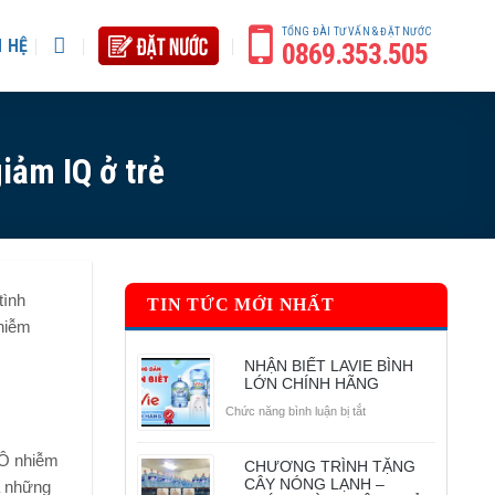
TỔNG ĐÀI TƯ VẤN & ĐẶT NƯỚC
N HỆ
0869.353.505
iảm IQ ở trẻ
tình
TIN TỨC MỚI NHẤT
hiễm
NHẬN BIẾT LAVIE BÌNH
LỚN CHÍNH HÃNG
ở
Chức năng bình luận bị tắt
NHẬN
BIẾT
 Ô nhiễm
CHƯƠNG TRÌNH TẶNG
LAVIE
CÂY NÓNG LẠNH –
ả những
BÌNH