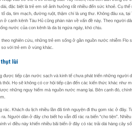
n dài, đặc biệt là trẻ em sẽ ảnh hưởng rất nhiều đến sức khoẻ. Cụ thể
c tố da, tim mạch, đường ruột, thậm chí là ung thư. Không đâu xa, tạ
n ở cạnh kênh Tàu Hủ cũng phàn nàn về vấn đề này. Theo người dâ
uống nước của con kênh là da bị ngứa ngáy, khó chịu.
, theo nghiên cứu, những trẻ em sống ở gần nguồn nước nhiễm Flo s
 so với trẻ em ở vùng khác.
 thụt lùi
g được tiếp cận nước sạch và kinh tế chưa phát triển những người d
 thôi. Họ sẽ không có cơ hội tiếp cận đến các kiến thức khác như m
ức được những nguy hiểm mà nguồn nước mang lại. Bên cạnh đó, chín
ễm.
 rác. Khách du lịch nhiều lần đã tình nguyện đi thu gom rác ở đây. T
n ra. Người dân ở đây cho biết họ vẫn đổ rác ra biển “cho tiện”. Nhiề
nh vì điều này khiến nhiều bãi biển ở đây có rác trải dài hàng cây số