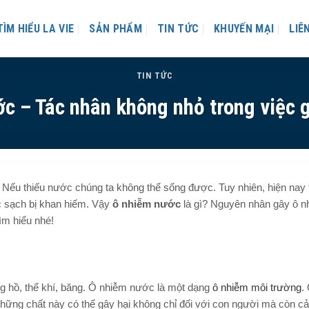
TÌM HIỂU LA VIE
SẢN PHẨM
TIN TỨC
KHUYẾN MẠI
LIÊ
TIN TỨC
c – Tác nhân không nhỏ trong việc g
. Nếu thiếu nước chúng ta không thể sống được. Tuy nhiên, hiện nay 
c sạch bị khan hiếm. Vậy
ô nhiễm nước
là gì? Nguyên nhân gây ô n
ìm hiểu nhé!
ng hồ, thể khí, băng. Ô nhiễm nước là một dạng
ô nhiễm môi trường
.
hững chất này có thể gây hại không chỉ đối với con người mà còn c