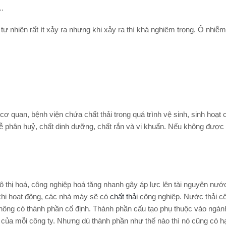
i…
tự nhiên rất ít xảy ra nhưng khi xảy ra thì khá nghiêm trọng. Ô nhiễm
cơ quan, bệnh viện chứa chất thải trong quá trình vệ sinh, sinh hoạt
ễ phân huỷ, chất dinh dưỡng, chất rắn và vi khuẩn. Nếu không được 
ô thị hoá, công nghiệp hoá tăng nhanh gây áp lực lên tài nguyên nướ
khi hoạt động, các nhà máy sẽ có
chất thải
công nghiệp. Nước thải c
hông có thành phần cố định. Thành phần cấu tạo phụ thuộc vào ngàn
 của mỗi công ty. Nhưng dù thành phần như thế nào thì nó cũng có h