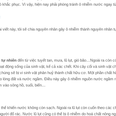
ó khắc phục. Vì vậy, hiện nay phải phòng tránh ô nhiễm nước ngay t
c
 viết này, tôi sẽ chia nguyên nhân gây ô nhiễm thành nguyên nhân t
 tự nhiên
đến từ việc tuyết tan, mưa, lũ lụt, gió bão…Ngoài ra còn c
ạt động sống của sinh vật, kể cả xác chết. Khi cây cối và sinh vật ch
chúng sẽ bị vi sinh vật phân huỷ thành chất hữu cơ. Một phần chất 
 lòng đất và nước ngầm. Điều này gây ô nhiễm nguồn nước ngầm r
 vào sông hồ, suối, biển…
ó thể khiến nước không còn sạch. Ngoài ra lũ lụt còn cuốn theo các ch
người đổ rác. Nước lũ lụt cũng có thể bị ô nhiễm do hoá chất nông ng