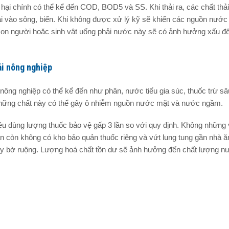
 hại chính có thể kể đến COD, BOD5 và SS. Khi thải ra, các chất thải
i vào sông, biển. Khi không được xử lý kỹ sẽ khiến các nguồn nước 
on người hoặc sinh vật uống phải nước này sẽ có ảnh hưởng xấu đ
ải nông nghiệp
 nông nghiệp có thể kể đến như phân, nước tiểu gia súc, thuốc trừ sâ
ững chất này có thể gây ô nhiễm nguồn nước mặt và nước ngầm.
đều dùng lượng thuốc bảo vệ gấp 3 lần so với quy định. Không những 
 còn không có kho bảo quản thuốc riêng và vứt lung tung gần nhà ă
gay bờ ruộng. Lượng hoá chất tồn dư sẽ ảnh hưởng đến chất lượng n