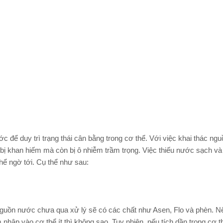
để duy trì trạng thái cân bằng trong cơ thể. Với việc khai thác nguồ
ị khan hiếm mà còn bị ô nhiễm trầm trọng. Việc thiếu nước sạch v
ể ngờ tới. Cụ thể như sau:
uồn nước chưa qua xử lý sẽ có các chất như Asen, Flo và phèn. Nế
 nhập vào cơ thể ít thì không sao. Tuy nhiên, nếu tích dần trong cơ t