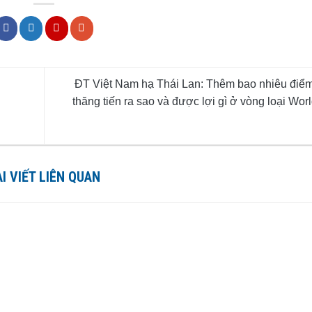
ĐT Việt Nam hạ Thái Lan: Thêm bao nhiêu điể
thăng tiến ra sao và được lợi gì ở vòng loại Wo
I VIẾT LIÊN QUAN
 CÂY
10 loại trà thảo mộc tốt cho
CHƯƠNG TRÌN
CH
sức khỏe
KHẤU BÁN HÀNG
25
HÀNG CÔNG S
Trà thảo mộc thơm ngon, dễ