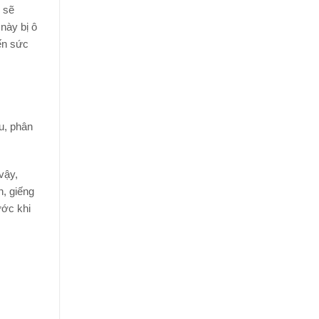
 sẽ
này bị ô
ến sức
u, phân
vậy,
n, giếng
ước khi