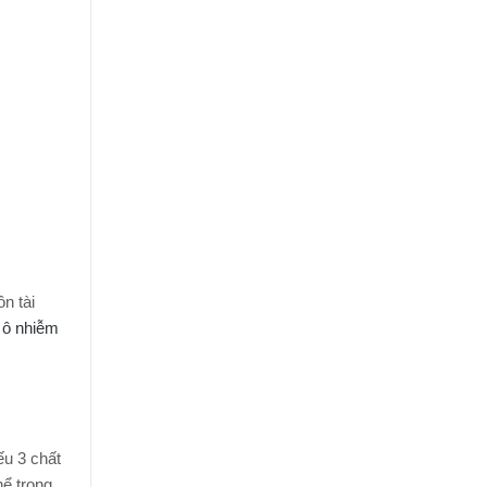
n tài
à
ô nhiễm
u 3 chất
hể trong