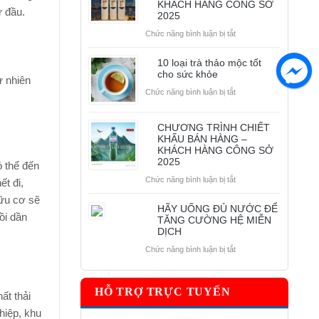
KHÁCH HÀNG CÔNG SỞ
LỚN
ừ đầu.
2025
CHÍNH
HÃNG
ở
Chức năng bình luận bị tắt
CHƯƠNG
TRÌNH
10 loại trà thảo mộc tốt
TẶNG
cho sức khỏe
ự nhiên
CÂY
ở
Chức năng bình luận bị tắt
NÓNG
10
LẠNH
loại
–
CHƯƠNG TRÌNH CHIẾT
trà
KHÁCH
KHẤU BÁN HÀNG –
thảo
HÀNG
KHÁCH HÀNG CÔNG SỞ
mộc
CÔNG
2025
ó thể đến
tốt
SỞ
cho
2025
ở
Chức năng bình luận bị tắt
ết đi,
sức
CHƯƠNG
hữu cơ sẽ
khỏe
TRÌNH
HÃY UỐNG ĐỦ NƯỚC ĐỂ
ồi dần
CHIẾT
TĂNG CƯỜNG HỆ MIỄN
KHẤU
DỊCH
BÁN
ở
Chức năng bình luận bị tắt
HÀNG
HÃY
–
UỐNG
KHÁCH
ĐỦ
HÀNG
HỖ TRỢ TRỰC TUYẾN
ất thải
NƯỚC
CÔNG
ĐỂ
hiệp, khu
SỞ