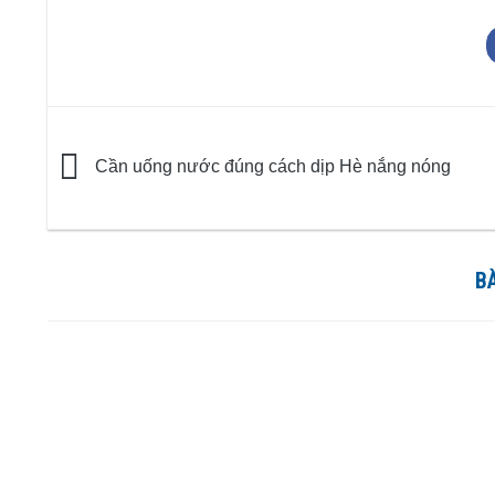
Cần uống nước đúng cách dịp Hè nắng nóng
BÀ
NHẬN BIẾT LAVIE BÌNH LỚN
CHƯƠNG TRÌNH TẶNG
CHÍNH HÃNG
NÓNG LẠNH – KHÁ
HÀNG CÔNG SỞ 20
Với 33 năm đồng hành người