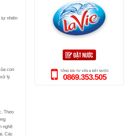
TĂNG
2025
CƯỜNG
HỆ
MIỄN
 tự nhiên
DỊCH
 của con
TỔNG ĐÀI TƯ VẤN & ĐẶT NƯỚC
0869.353.505
xử lý
c. Theo
ông
h nghề
ại. Các