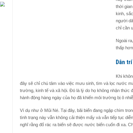
thời gia
kinh, sắ
người dâ
chỉ cần 
Ngoài ra
thấp hơn
Dân trí
Khi khôn
đây sẽ chỉ chú tâm vào việc mưu sinh, tìm và lọc nước mà
trường, kinh tế và xã hội. Đó là lý do họ không nhận th
hành động hàng ngày của họ đã khiến môi trường bị ô nhi
Ví dụ như ở Mũi Né. Tại đây, bãi biển đang ngập chìm trong
tình trạng này vẫn không cải thiện mấy và vẫn tiếp tục diễ
nghĩ rằng đổ rác ra biển sẽ được nước biển cuốn đi xa. Chí