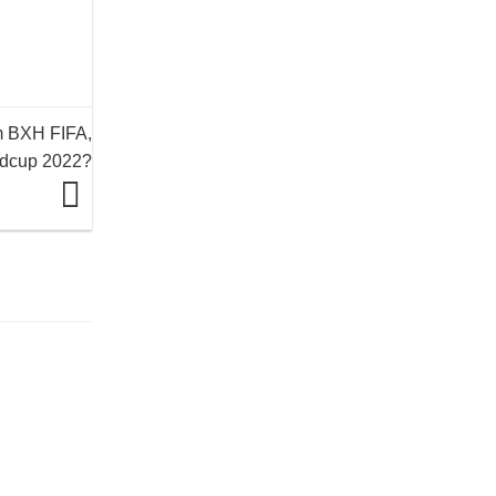
m BXH FIFA,
rldcup 2022?
H CHIẾT
 – KHÁCH
Ở 2025